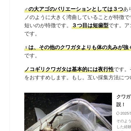
あ
♂の大アゴのバリエーションとしては３つ
ノのように大きく湾曲していることが特徴で
短いのが特徴です。
です。ア
３つ目は短歯型
です。
♀は、その他のクワガタよりも体の丸みが強
です。
です。
ノコギリクワガタは基本的には夜行性
をおすすめします。もし。互い採集方法につ
クワガ
説！
2025
そのよ
した経