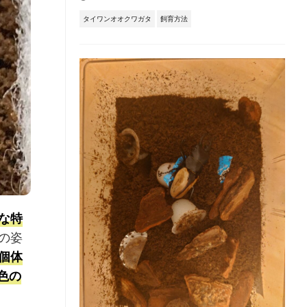
タイワンオオクワガタ
飼育方法
な特
の姿
個体
色の