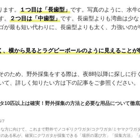
ります。
です。写真のように、水牛
１つ目は「長歯型」
す。
です。長歯型よりも湾曲は少な
２つ目は「中歯型」
ゴが最も短い代わりに、長歯型よりも太く、力強いのが
く、横から見るとラグビーボールのように見えることが
そのため、野外採集をする際は、夜8時以降に探しに行
いて、詳しく知りたい方は下の記事をご参照ください。
タ10匹以上は確実！野外採集の方法と必要な用品について徹
/5/7
うな方に向けて、これまで野外でノコギリクワガタ/コクワガタ/ミヤマクワガ
験のある私が、確実にクワガタが採集できる「場所の選び方」「採集方法」「