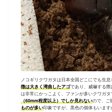
ノコギリクワガタは日本全国どこにでも生息
であり、威嚇する際
徴は大きく湾曲したアゴ
は非常にかっこよく、ファンが多いクワガタ
ので、ご
（60mm程度以上）でしか見れない
印象ですが、黒色の個体もいます
ものが多い