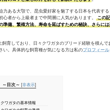
迫力ある大顎で、昆虫愛好家を魅了する日本を代表する
初心者から上級者まで中間層に人気があります。
この記
の準備、繁殖方法、寿命を延ばすための秘訣、さらには
以上飼育しており、日々クワガタのブリード経験を積んで
さい。具体的な飼育種が気になる方は私の
プロフィール
～目次～
[
非表示
]
クワガタの基本情報
クワガタの飼育の準備