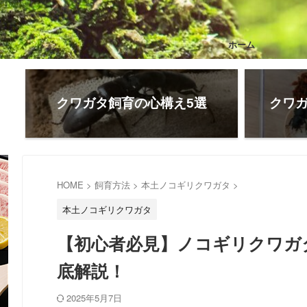
ホーム
クワガタ飼育の心構え5選
クワガ
HOME
>
飼育方法
>
本土ノコギリクワガタ
>
本土ノコギリクワガタ
【初心者必見】ノコギリクワガ
底解説！
2025年5月7日